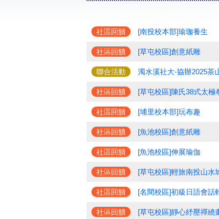
社區回饋
[南投校本部]瑜珈養生
社區回饋
[草屯校區]創意紙雕
聯合活動
濁水溪社大-協辦2025
社區回饋
[草屯校區]陳氏38式太極
社區回饋
[埔里校本部]玩布趣
社區回饋
[魚池校區]創意紙雕
社區回饋
[魚池校區]伸展瑜伽
社區回饋
[草屯校區]輕旅南投山水
社區回饋
[名間校區]初級日語會話
社區回饋
[草屯校區]靜心紓壓禪繞