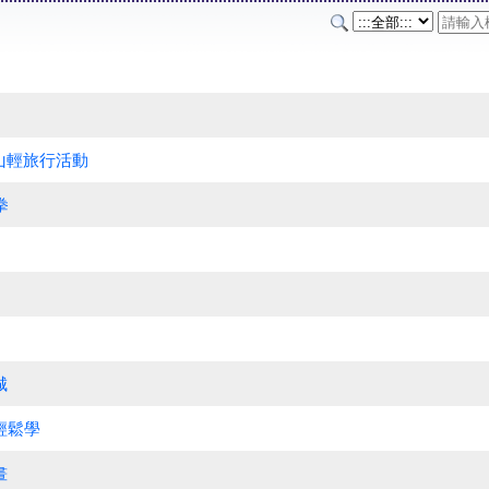
茶山輕旅行活動
拳
城
輕鬆學
畫