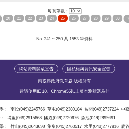
每頁筆數：
No. 241 ~ 250 共 1553 筆資料
網站資料開放宣告
隱私權與資訊安全宣告
南投縣政府教育處 版權所有
建議使用IE 10、Chrome55以上版本瀏覽器為佳
學：
南投(049)2245766
草屯(049)2380184
名間(049)2737224
中寮(
;
學：
埔里(049)2915668
國姓(049)2720676
魚池(049)2899491
;
學：
竹山(049)2643699
集集(049)2760517
水里(049)2777816
鹿谷(