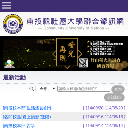
回首頁
關於社大
公佈欄
行事曆
最新活動
活動花絮
最新活動
課程一覽表
志工與社團
社大學習Q&A
[南投校本部]生活漆藝創作
[ 114/09/20-114/09/20 ]
友站連結
[名間校區]愛上攝影(進階)
[ 114/09/16-114/09/16 ]
[南投校本部]古箏
[ 114/09/14-114/09/14 ]
網路選課