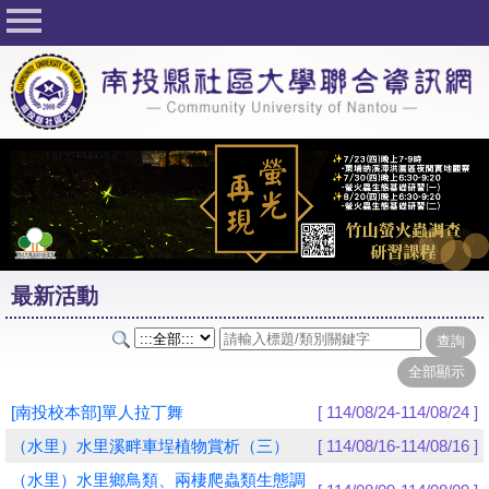
回首頁
關於社大
公佈欄
行事曆
最新活動
活動花絮
最新活動
課程一覽表
志工與社團
社大學習Q&A
[南投校本部]單人拉丁舞
[ 114/08/24-114/08/24 ]
友站連結
（水里）水里溪畔車埕植物賞析（三）
[ 114/08/16-114/08/16 ]
（水里）水里鄉鳥類、兩棲爬蟲類生態調
網路選課