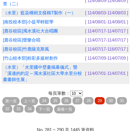
[ 114/08/09-114/08/09 ]
查（二）
學員專區
（水里）藍染構樹文樣棉T製作（一）
[ 114/08/03-114/08/03 ]
[南投校本部]小提琴輕鬆學
[ 114/08/01-114/08/01 ]
教師專區
[鹿谷校區]濁水溪社大合唱團
[ 114/07/17-114/07/17 ]
評委專區
[鹿谷校區]聲樂合唱
[ 114/07/17-114/07/17 ]
校務行政
[鹿谷校區]竹鹿薩克斯風
[ 114/07/17-116/07/17 ]
[竹山校本部]粉彩多媒材創作
[ 114/07/09-114/07/09 ]
（水里）「水里國中壁畫揭幕儀式」暨
「溪邊的約定～濁水溪社區大學水里分校
[ 114/07/01-114/07/01 ]
書畫師生展」
每頁筆數：
No. 281 ~ 290 共 1445 筆資料