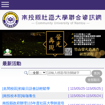
回首頁
關於社大
公佈欄
行事曆
最新活動
活動花絮
最新活動
課程一覽表
志工與社團
社大學習Q&A
[名間校區]初級日語會話輕鬆學
[ 115/05/25-115/05/25 ]
友站連結
[南投校本部]瑜珈養生
[ 115/05/24-115/05/24 ]
南投縣政府辦理115年度社區大學師資培
網路選課