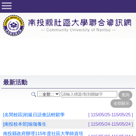
回首頁
關於社大
公佈欄
行事曆
最新活動
活動花絮
最新活動
課程一覽表
志工與社團
社大學習Q&A
[名間校區]初級日語會話輕鬆學
[ 115/05/25-115/05/25 ]
友站連結
[南投校本部]瑜珈養生
[ 115/05/24-115/05/24 ]
南投縣政府辦理115年度社區大學師資培
網路選課