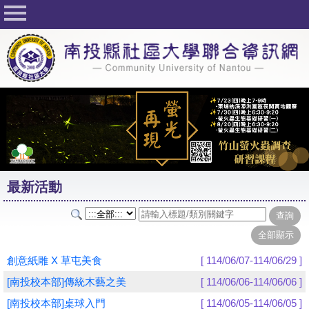
回首頁
關於社大
公佈欄
行事曆
最新活動
活動花絮
最新活動
課程一覽表
志工與社團
社大學習Q&A
創意紙雕 X 草屯美食
[ 114/06/07-114/06/29 ]
友站連結
[南投校本部]傳統木藝之美
[ 114/06/06-114/06/06 ]
[南投校本部]桌球入門
[ 114/06/05-114/06/05 ]
網路選課