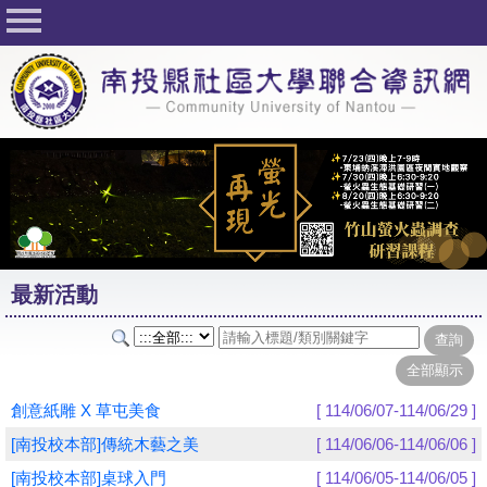
回首頁
關於社大
公佈欄
行事曆
最新活動
活動花絮
最新活動
課程一覽表
志工與社團
社大學習Q&A
創意紙雕 X 草屯美食
[ 114/06/07-114/06/29 ]
友站連結
[南投校本部]傳統木藝之美
[ 114/06/06-114/06/06 ]
[南投校本部]桌球入門
[ 114/06/05-114/06/05 ]
網路選課