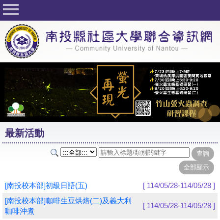
回首頁
關於社大
公佈欄
行事曆
最新活動
活動花絮
最新活動
課程一覽表
志工與社團
社大學習Q&A
[南投校本部]初級日語(五)
[ 114/05/28-114/05/28 ]
友站連結
[南投校本部]咖啡生豆烘焙(二)及義大利
[ 114/05/28-114/05/28 ]
咖啡沖煮
網路選課