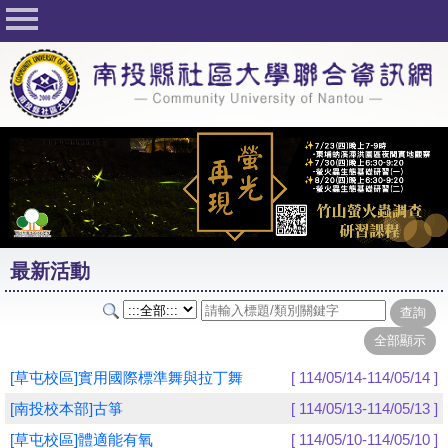
回首頁
關於社大
公佈欄
行事曆
最新活動
活動花絮
最新活動
課程一覽表
志工與社團
社大學習Q&A
[草屯校區]實用國際標準舞與拉丁舞
[ 114/05/14-114/05/14 ]
友站連結
[南投校本部]古箏
[ 114/05/13-114/05/13 ]
[草屯校區]體適能有氧
[ 114/05/10-114/05/10 ]
網路選課