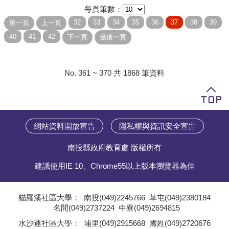
每頁筆數：
No. 361 ~ 370 共 1868 筆資料
網站資料開放宣告
隱私權與資訊安全宣告
南投縣政府教育處 版權所有
建議使用IE 10、Chrome55以上版本瀏覽器為佳
貓羅溪社區大學：
南投(049)2245766
草屯(049)2380184
名間(049)2737224
中寮(049)2694815
;
水沙連社區大學：
埔里(049)2915668
國姓(049)2720676