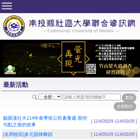
回首頁
關於社大
公佈欄
行事曆
最新活動
活動花絮
最新活動
課程一覽表
志工與社團
社大學習Q&A
貓羅溪社大114年春季班公民素養週-那些
[ 114/05/09-114/05/09 ]
句點之後的故事
友站連結
[名間校區]多元韻律舞蹈
[ 114/05/09-114/05/09 ]
網路選課