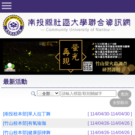
回首頁
關於社大
公佈欄
行事曆
最新活動
活動花絮
最新活動
課程一覽表
志工與社團
社大學習Q&A
[南投校本部]單人拉丁舞
[ 114/04/30-114/04/30 ]
友站連結
[竹山校本部]有氧瑜珈
[ 114/04/26-114/04/26 ]
[竹山校本部]健康韻律舞
[ 114/04/26-114/04/26 ]
網路選課