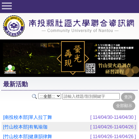
回首頁
關於社大
公佈欄
行事曆
最新活動
活動花絮
最新活動
課程一覽表
志工與社團
社大學習Q&A
[南投校本部]單人拉丁舞
[ 114/04/30-114/04/30 ]
友站連結
[竹山校本部]有氧瑜珈
[ 114/04/26-114/04/26 ]
[竹山校本部]健康韻律舞
[ 114/04/26-114/04/26 ]
網路選課