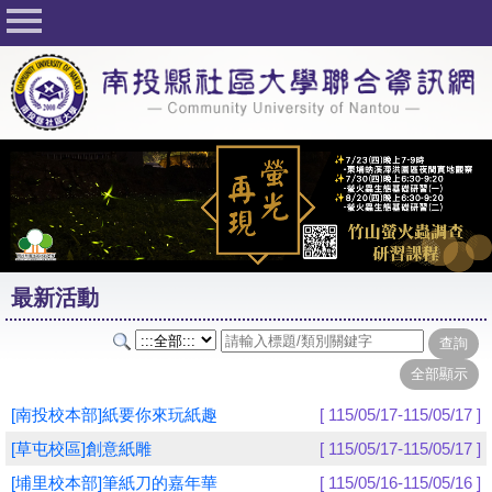
回首頁
關於社大
公佈欄
行事曆
最新活動
活動花絮
最新活動
課程一覽表
志工與社團
社大學習Q&A
[南投校本部]紙要你來玩紙趣
[ 115/05/17-115/05/17 ]
友站連結
[草屯校區]創意紙雕
[ 115/05/17-115/05/17 ]
[埔里校本部]筆紙刀的嘉年華
[ 115/05/16-115/05/16 ]
網路選課