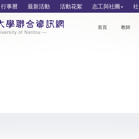
行事曆
最新活動
活動花絮
志工與社團
社
首頁
教師