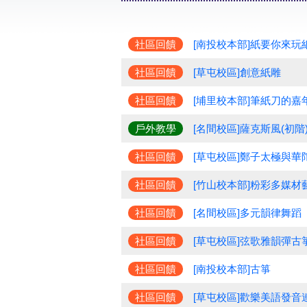
社區回饋
[南投校本部]紙要你來玩
社區回饋
[草屯校區]創意紙雕
社區回饋
[埔里校本部]筆紙刀的嘉
戶外教學
[名間校區]薩克斯風(初階
社區回饋
[草屯校區]鄭子太極與華
社區回饋
[竹山校本部]粉彩多媒材
社區回饋
[名間校區]多元韻律舞蹈
社區回饋
[草屯校區]弦歌雅韻彈古
社區回饋
[南投校本部]古箏
社區回饋
[草屯校區]歡樂美語發音