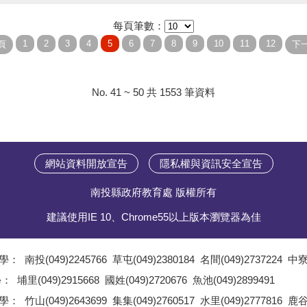
每頁筆數：
No. 41 ~ 50 共 1553 筆資料
網站資料開放宣告
隱私權與資訊安全宣告
南投縣政府教育處 版權所有
建議使用IE 10、Chrome55以上版本瀏覽器為佳
學：
南投(049)2245766
草屯(049)2380184
名間(049)2737224
中寮(
;
學：
埔里(049)2915668
國姓(049)2720676
魚池(049)2899491
;
學：
竹山(049)2643699
集集(049)2760517
水里(049)2777816
鹿谷(