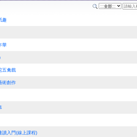
紙趣
年華
)
陀五禽戲
藝術創作
箏
連讀入門(線上課程)