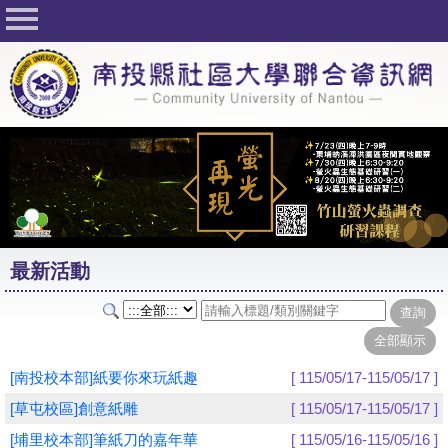
回首頁
關於社大
公佈欄
行事曆
最新活動
活動花絮
最新活動
課程一覽表
志工與社團
社大學習Q&A
[南投校本部]紙要你來玩紙趣
[ 115/05/17-115/05/17 ]
友站連結
[草屯校區]創意紙雕
[ 115/05/17-115/05/17 ]
[埔里校本部]筆紙刀的嘉年華
[ 115/05/16-115/05/16 ]
網路選課