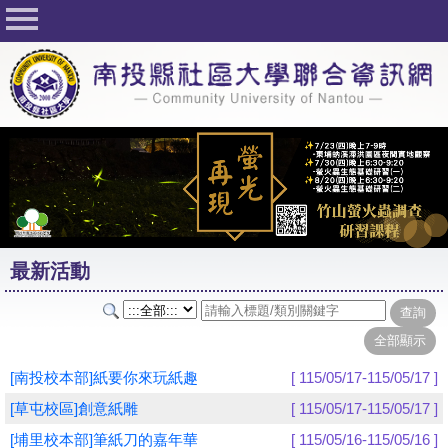
回首頁
關於社大
公佈欄
行事曆
最新活動
活動花絮
最新活動
課程一覽表
志工與社團
社大學習Q&A
[南投校本部]紙要你來玩紙趣
[ 115/05/17-115/05/17 ]
友站連結
[草屯校區]創意紙雕
[ 115/05/17-115/05/17 ]
[埔里校本部]筆紙刀的嘉年華
[ 115/05/16-115/05/16 ]
網路選課