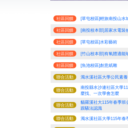
社區回饋
[草屯校區]輕旅南投山水
社區回饋
[南投校本部]居家水電裝
社區回饋
[草屯校區]水彩藝術
社區回饋
[竹山校本部]有氧體適能
社區回饋
[魚池校區]創意紙雕
聯合活動
濁水溪社區大學公民素養
南投縣水沙連社區大學1
聯合活動
麼找、一次學會怎麼
貓羅溪社大115年春季班
聯合活動
跟騷法認識
聯合活動
濁水溪社區大學115年春季