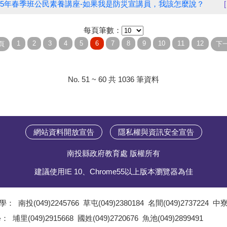
15年春季班公民素養講座-如果我是防災宣講員，我該怎麼說？
每頁筆數：
No. 51 ~ 60 共 1036 筆資料
網站資料開放宣告
隱私權與資訊安全宣告
南投縣政府教育處 版權所有
建議使用IE 10、Chrome55以上版本瀏覽器為佳
學：
南投(049)2245766
草屯(049)2380184
名間(049)2737224
中寮(
;
學：
埔里(049)2915668
國姓(049)2720676
魚池(049)2899491