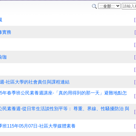
城
修實務
瑜珈
週-社區大學的社會責任與課程連結
15年春季班公民素養週講座-「真的用得到的那一天」避難地點怎
公民素養週-從日常生活談性別平等： 尊重、界線、性騷擾防治 與
班115年05月07日-社區大學媒體素養