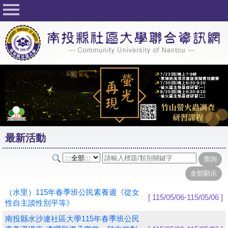
回首頁
關於社大
公佈欄
行事曆
最新活動
活動花絮
最新活動
課程一覽表
志工與社團
社大學習Q&A
（水里）115年春季班公民素養週《從女
[ 115/05/06-115/05/06 ]
性自主談性別平等》
友站連結
南投縣水沙連社區大學115年春季班公民
網路選課