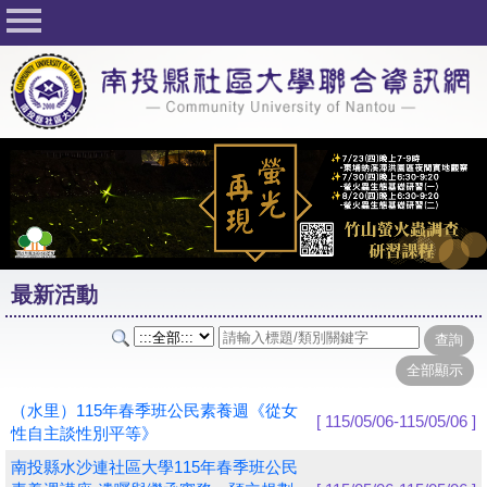
回首頁
關於社大
公佈欄
行事曆
最新活動
活動花絮
最新活動
課程一覽表
志工與社團
社大學習Q&A
（水里）115年春季班公民素養週《從女
[ 115/05/06-115/05/06 ]
性自主談性別平等》
友站連結
南投縣水沙連社區大學115年春季班公民
網路選課