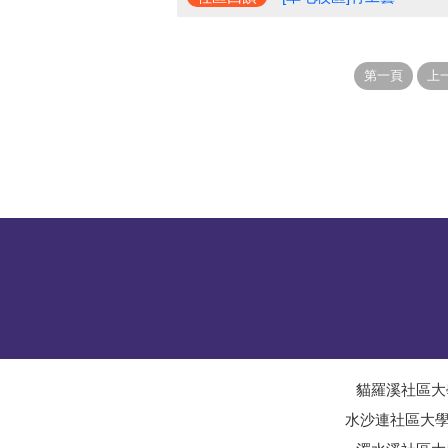
貓羅溪社區大
水沙連社區大