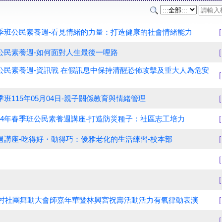
春季班公民素養週-看見情緒的力量：打造健康的社會情緒能力
班公民素養週-如何面對人生最後一哩路
班公民素養週-資訊戰 在假訊息中保持清醒恐佈攻擊及重大人為危安
季班115年05月04日-親子關係教育與情緒管理
14年春季班公民素養週講座-打造防災種子：社區志工培力
民週講座-吃得好・動得巧：優雅老化的生活練習-校本部
日鄉村社團舞動大會師嘉年華暨林興宮祝壽活動活力有氧律動表演