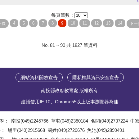
每頁筆數：
No. 81 ~ 90 共 1827 筆資料
網站資料開放宣告
隱私權與資訊安全宣告
南投縣政府教育處 版權所有
建議使用IE 10、Chrome55以上版本瀏覽器為佳
學：
南投(049)2245766
草屯(049)2380184
名間(049)2737224
中寮(
;
學：
埔里(049)2915668
國姓(049)2720676
魚池(049)2899491
;