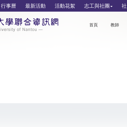
行事曆
最新活動
活動花絮
志工與社團
社
首頁
教師