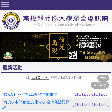
回首頁
關於社大
公佈欄
行事曆
最新活動
活動花絮
最新活動
課程一覽表
志工與社團
社大學習Q&A
濁水溪社區大學110年學習成果展
[ 110/12/05-110/12/05 ]
友站連結
[南投校本部]鄉土文化賞析-台灣俗諺語探
[ 110/12/05-110/12/05 ]
討
網路選課