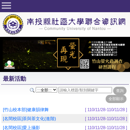
回首頁
關於社大
公佈欄
行事曆
最新活動
活動花絮
最新活動
課程一覽表
志工與社團
社大學習Q&A
[竹山校本部]健康韻律舞
[ 110/11/28-110/11/28 ]
友站連結
[名間校區]茶與茶文化(進階)
[ 110/11/28-110/11/28 ]
[名間校區]愛上攝影
[ 110/11/28-110/11/28 ]
網路選課