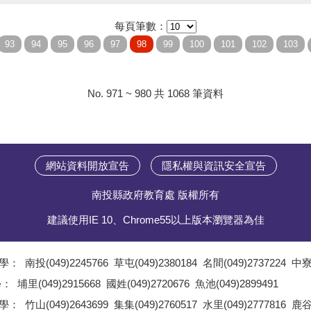
每頁筆數：
No. 971 ~ 980 共 1068 筆資料
網站資料開放宣告
隱私權與資訊安全宣告
南投縣政府教育處 版權所有
建議使用IE 10、Chrome55以上版本瀏覽器為佳
學：
南投(049)2245766
草屯(049)2380184
名間(049)2737224
中寮(
;
學：
埔里(049)2915668
國姓(049)2720676
魚池(049)2899491
;
學：
竹山(049)2643699
集集(049)2760517
水里(049)2777816
鹿谷(