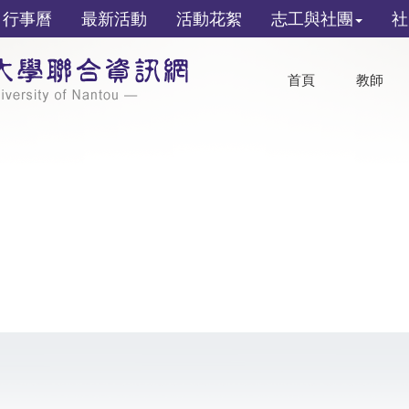
行事曆
最新活動
活動花絮
志工與社團
社
首頁
教師