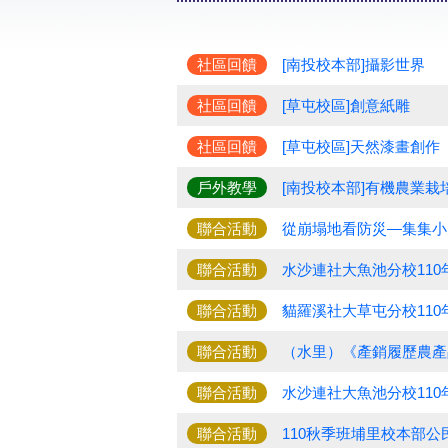
社區回饋
[南投校本部]攝影世界
社區回饋
[草屯校區]創意紙雕
社區回饋
[草屯校區]天然漆畫創作
戶外教學
[南投校本部]有機農業栽
聯合活動
從崩塌地看防災—集集小
聯合活動
水沙連社大魚池分校11
聯合活動
貓羅溪社大草屯分校110
聯合活動
（水里）《產銷履歷農產
聯合活動
水沙連社大魚池分校11
聯合活動
110秋季班埔里校本部