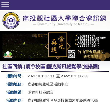
回首頁
關於社大
公佈欄
行事曆
最新活動
活動花絮
社區回饋-[鹿谷校區]薩克斯風輕鬆學(簏樂團)
課程一覽表
活動時間：
2021/01/19 09:00 至 2022/01/19 12:00
志工與社團
活動地點：
鹿谷鄉彰雅社區活動中心
社大學習Q&A
活動性質：
課程與社區結合
友站連結
活動內容：
鹿谷鄉彰雅社區發展協會歲末年終感恩活動
網路選課