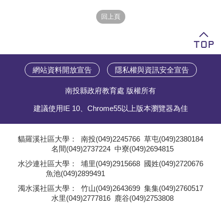
學員專區
教師專區
評委專區
網站資料開放宣告
隱私權與資訊安全宣告
校務行政
南投縣政府教育處 版權所有
建議使用IE 10、Chrome55以上版本瀏覽器為佳
貓羅溪社區大學：
南投(049)2245766
草屯(049)2380184
名間(049)2737224
中寮(049)2694815
;
水沙連社區大學：
埔里(049)2915668
國姓(049)2720676
魚池(049)2899491
;
濁水溪社區大學：
竹山(049)2643699
集集(049)2760517
水里(049)2777816
鹿谷(049)2753808