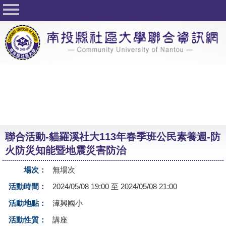
回首頁
關於社大
公佈欄
行事曆
最新活動
活動花絮
聯合活動-貓羅溪社大113年春季班公民素養週-防
課程一覽表
火防災知能暨地震災害防治
志工與社團
場次：
無場次
社大學習Q&A
活動時間：
2024/05/08 19:00 至 2024/05/08 21:00
友站連結
活動地點：
漳興國小
活動性質：
講座
網路選課