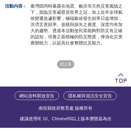
活動內容：
臺灣因同時暴露在地震、颱洪等天然災害風險之
學員專區
下，面臨災害威脅居世界之冠，加上近年全球氣
候變遷急遽影響，極端氣候發生頻率日益增加，
教師專區
洪澇災害頻率、規模與損失之廣度、深度均有加
大的趨勢。透過本活動使民眾能夠對防災有正確
評委專區
的認知，培養正面積極的防災態度，俾強化災害
應變能力，以提高社會整體抗災能力。
校務行政
網站資料開放宣告
隱私權與資訊安全宣告
南投縣政府教育處 版權所有
建議使用IE 10、Chrome55以上版本瀏覽器為佳