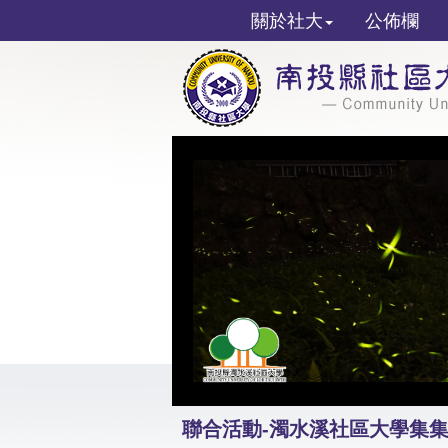
關於社大
公佈欄
聯合活動-濁水溪社區大學集集