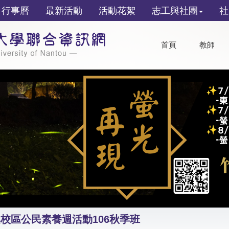
行事曆
最新活動
活動花絮
志工與社團
社
首頁
教師
校區公民素養週活動106秋季班