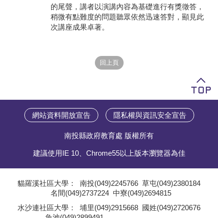
的尾聲，講者以演講內容為基礎進行有獎徵答，
稍微有點難度的問題聽眾依然迅速答對，顯見此
次講座成果卓著。
網站資料開放宣告
隱私權與資訊安全宣告
南投縣政府教育處 版權所有
建議使用IE 10、Chrome55以上版本瀏覽器為佳
貓羅溪社區大學：
南投(049)2245766
草屯(049)2380184
名間(049)2737224
中寮(049)2694815
;
水沙連社區大學：
埔里(049)2915668
國姓(049)2720676
魚池(049)2899491