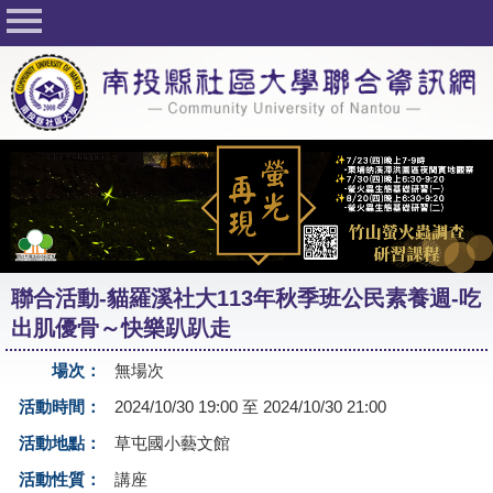
回首頁
關於社大
公佈欄
行事曆
最新活動
活動花絮
聯合活動-貓羅溪社大113年秋季班公民素養週-吃
課程一覽表
出肌優骨～快樂趴趴走
志工與社團
場次：
無場次
社大學習Q&A
活動時間：
2024/10/30 19:00 至 2024/10/30 21:00
友站連結
活動地點：
草屯國小藝文館
活動性質：
講座
網路選課