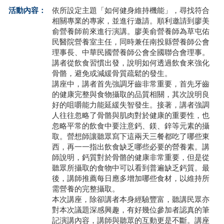
活動內容：
依所設定主題「如何健身維持機能」，尋找符合
學員專區
相關專業的專家，並進行邀請。順利邀請到廖美
俞營養師前來進行演講。廖美俞營養師為草屯佑
教師專區
民醫院營養室主任，同時兼任南投縣營養師公會
理事長、中華民國營養師公會全國聯合會理事。
評委專區
講者從飲食習慣出發，說明如何透過飲食來強化
骨骼，避免或減緩骨質疏鬆的發生。
校務行政
講座中，講者首先強調牙齒非常重要，首先牙齒
的健康完整與食物攝取的品質相關，其次說明良
好的咀嚼能力能延緩失智發生。接著，講者強調
人往往忽略了骨骼與肌肉對於健康的重要性，也
忽略平常的飲食中要注意鈣、鎂、鋅等元素的攝
取。營想師讓聽眾寫下這兩天三餐都吃了哪些東
西，再一一指出飲食缺乏哪些必要的營養素。講
師說明，鈣質對於骨骼的健康非常重要，但是從
聽眾所攝取的食物中可以看到普遍缺乏鈣質。最
後，講師推薦每日應多增加哪些食材，以維持所
需營養的完整攝取。
本次講座，除卻講者本身經驗豐富，聽講民眾亦
對本次議題深感興趣，有好幾位參加者認真的筆
記演講內容，講師與聽眾的互動更是不斷。講座