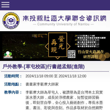
回首頁
關於社大
公佈欄
行事曆
最新活動
活動花絮
戶外教學-[草屯校區]行書趙孟頫(進階)
課程一覽表
活動時間：
2024/11/18 09:00 至 2024/11/18 12:00
志工與社團
活動地點：
書畫家李轂摩大師家
社大學習Q&A
教學內容：
李轂摩大師為草屯人，被讚譽為是台灣本土寫實
派水墨大師，成長於淳樸農家，短暫從師習藝
友站連結
後，即刻苦自學，全心投入藝術創作，專長水墨
畫、書法、彩瓷與壺刻。作品多取材於自然鄉野
網路選課