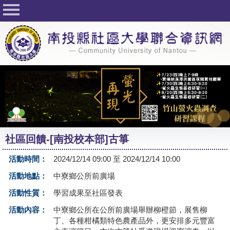
回首頁
關於社大
公佈欄
行事曆
最新活動
活動花絮
社區回饋-[南投校本部]古箏
課程一覽表
活動時間：
2024/12/14 09:00 至 2024/12/14 10:00
志工與社團
活動地點：
中寮鄉公所前廣場
社大學習Q&A
活動性質：
學習成果至社區發表
友站連結
活動內容：
中寮鄉公所在公所前廣場舉辦柳橙節，展售柳
丁、各種柑橘類特色農產品外，更安排多元豐富
網路選課