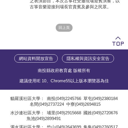
之表演節目，本次古箏社受邀現場迎賓演奏，以
古箏音樂迎接到場長官貴賓及參與之民眾。
學員專區
教師專區
評委專區
校務行政
網站資料開放宣告
隱私權與資訊安全宣告
南投縣政府教育處 版權所有
建議使用IE 10、Chrome55以上版本瀏覽器為佳
貓羅溪社區大學：
南投(049)2245766
草屯(049)2380184
名間(049)2737224
中寮(049)2694815
;
水沙連社區大學：
埔里(049)2915668
國姓(049)2720676
魚池(049)2899491
;
濁水溪社區大學：
竹山(049)2643699
集集(049)2760517