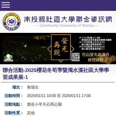
回首頁
關於社大
公佈欄
行事曆
最新活動
活動花絮
聯合活動-2025櫻花冬筍季暨濁水溪社區大學學
課程一覽表
習成果展-1
志工與社團
場次：
無場次
社大學習Q&A
活動時間：
2025/01/11 10:00 至 2025/01/11 17:00
友站連結
活動地點：
鹿谷小半天石馬公園
活動性質：
其他
網路選課