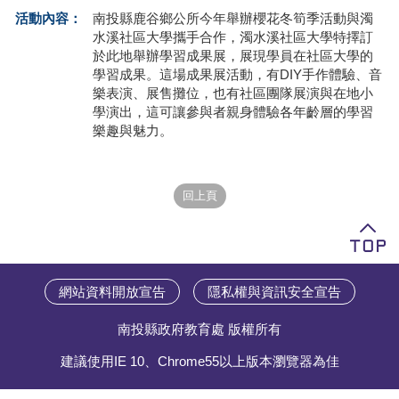
活動內容：
南投縣鹿谷鄉公所今年舉辦櫻花冬筍季活動與濁
學員專區
水溪社區大學攜手合作，濁水溪社區大學特擇訂
於此地舉辦學習成果展，展現學員在社區大學的
教師專區
學習成果。這場成果展活動，有DIY手作體驗、音
樂表演、展售攤位，也有社區團隊展演與在地小
評委專區
學演出，這可讓參與者親身體驗各年齡層的學習
樂趣與魅力。
校務行政
網站資料開放宣告
隱私權與資訊安全宣告
南投縣政府教育處 版權所有
建議使用IE 10、Chrome55以上版本瀏覽器為佳