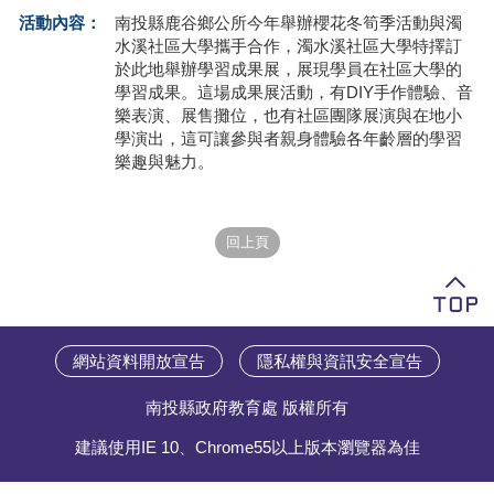
活動內容：
南投縣鹿谷鄉公所今年舉辦櫻花冬筍季活動與濁
學員專區
水溪社區大學攜手合作，濁水溪社區大學特擇訂
於此地舉辦學習成果展，展現學員在社區大學的
教師專區
學習成果。這場成果展活動，有DIY手作體驗、音
樂表演、展售攤位，也有社區團隊展演與在地小
評委專區
學演出，這可讓參與者親身體驗各年齡層的學習
樂趣與魅力。
校務行政
網站資料開放宣告
隱私權與資訊安全宣告
南投縣政府教育處 版權所有
建議使用IE 10、Chrome55以上版本瀏覽器為佳