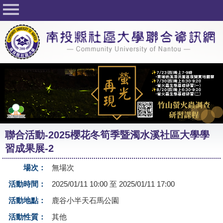
回首頁
關於社大
公佈欄
行事曆
最新活動
活動花絮
聯合活動-2025櫻花冬筍季暨濁水溪社區大學學
課程一覽表
習成果展-2
志工與社團
場次：
無場次
社大學習Q&A
活動時間：
2025/01/11 10:00 至 2025/01/11 17:00
友站連結
活動地點：
鹿谷小半天石馬公園
活動性質：
其他
網路選課