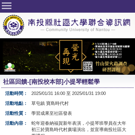
回首頁
關於社大
公佈欄
行事曆
最新活動
活動花絮
社區回饋-[南投校本部]小提琴輕鬆學
課程一覽表
活動時間：
2025/01/31 16:00 至 2025/01/31 19:00
志工與社團
活動地點：
草屯鎮 寶島時代村
社大學習Q&A
活動性質：
學習成果至社區發表
友站連結
活動內容：
蛇年迎春納福賀新年表演，小提琴班學員在大年
初三於寶島時代村廣場演出，並宣導南投社區大
網路選課