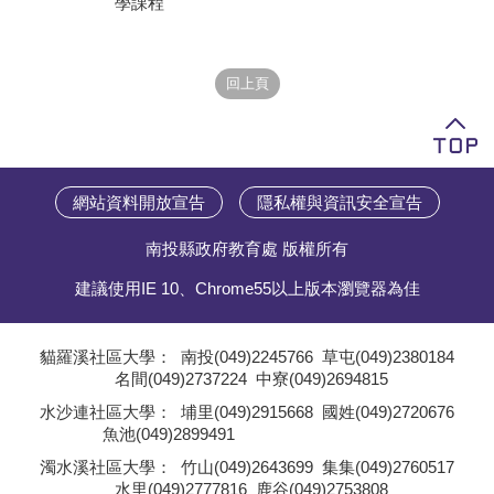
學課程
學員專區
教師專區
評委專區
校務行政
網站資料開放宣告
隱私權與資訊安全宣告
南投縣政府教育處 版權所有
建議使用IE 10、Chrome55以上版本瀏覽器為佳
貓羅溪社區大學：
南投(049)2245766
草屯(049)2380184
名間(049)2737224
中寮(049)2694815
;
水沙連社區大學：
埔里(049)2915668
國姓(049)2720676
魚池(049)2899491
;
濁水溪社區大學：
竹山(049)2643699
集集(049)2760517
水里(049)2777816
鹿谷(049)2753808