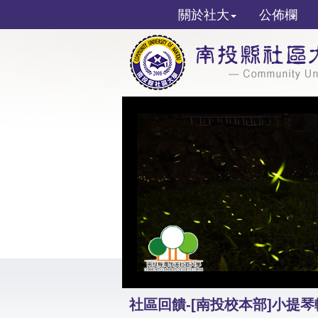
關於社大
公佈欄
社區回饋-[南投校本部]小提