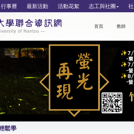
行事曆
最新活動
活動花絮
志工與社團
社
首頁
教師
琴輕鬆學