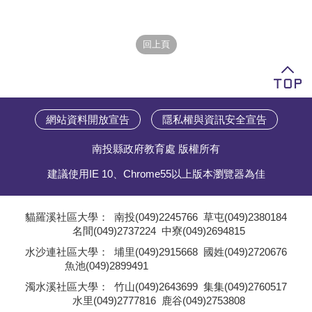
學員專區
教師專區
評委專區
校務行政
網站資料開放宣告
隱私權與資訊安全宣告
南投縣政府教育處 版權所有
建議使用IE 10、Chrome55以上版本瀏覽器為佳
貓羅溪社區大學：
南投(049)2245766
草屯(049)2380184
名間(049)2737224
中寮(049)2694815
;
水沙連社區大學：
埔里(049)2915668
國姓(049)2720676
魚池(049)2899491
;
濁水溪社區大學：
竹山(049)2643699
集集(049)2760517
水里(049)2777816
鹿谷(049)2753808