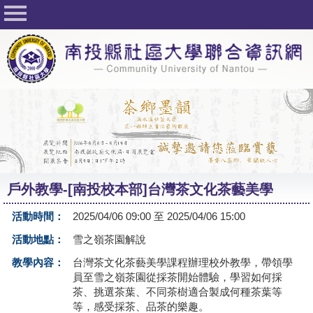
回首頁
關於社大
公佈欄
行事曆
最新活動
活動花絮
戶外教學-[南投校本部]台灣茶文化茶藝美學
課程一覽表
活動時間：
2025/04/06 09:00 至 2025/04/06 15:00
志工與社團
活動地點：
雪之嶺茶園解說
社大學習Q&A
教學內容：
台灣茶文化茶藝美學課程辦理校外教學，帶領學
員至雪之嶺茶園從採茶開始體驗，學習如何採
友站連結
茶、挑選茶葉、不同茶樹適合製成何種茶葉等
等，感受採茶、品茶的樂趣。
網路選課