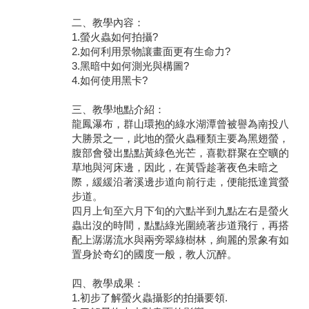
二、教學內容：
學員專區
1.螢火蟲如何拍攝?
2.如何利用景物讓畫面更有生命力?
教師專區
3.黑暗中如何測光與構圖?
4.如何使用黑卡?
評委專區
三、教學地點介紹：
校務行政
龍鳳瀑布，群山環抱的綠水湖潭曾被譽為南投八
大勝景之一，此地的螢火蟲種類主要為黑翅螢，
腹部會發出點點黃綠色光芒，喜歡群聚在空曠的
草地與河床邊，因此，在黃昏趁著夜色未暗之
際，緩緩沿著溪邊步道向前行走，便能抵達賞螢
步道。
四月上旬至六月下旬的六點半到九點左右是螢火
蟲出沒的時間，點點綠光圍繞著步道飛行，再搭
配上潺潺流水與兩旁翠綠樹林，絢麗的景象有如
置身於奇幻的國度一般，教人沉醉。
四、教學成果：
1.初步了解螢火蟲攝影的拍攝要領.