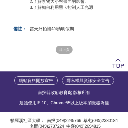
2.了解景物大小對畫面的影響.
3.了解如何利用黑卡控制人工光源
備註：
當天外拍補4/4清明假期.
網站資料開放宣告
隱私權與資訊安全宣告
南投縣政府教育處 版權所有
建議使用IE 10、Chrome55以上版本瀏覽器為佳
貓羅溪社區大學：
南投(049)2245766
草屯(049)2380184
名間(049)2737224
中寮(049)2694815