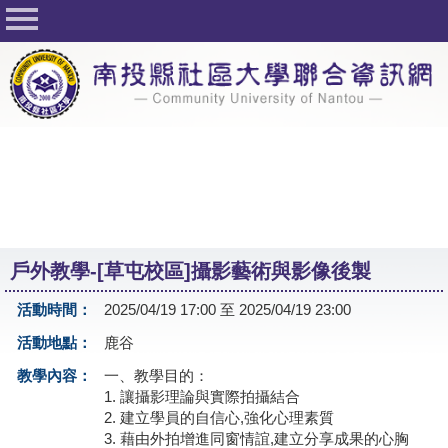
回首頁
關於社大
公佈欄
行事曆
最新活動
活動花絮
戶外教學-[草屯校區]攝影藝術與影像後製
課程一覽表
活動時間：
2025/04/19 17:00 至 2025/04/19 23:00
志工與社團
活動地點：
鹿谷
社大學習Q&A
教學內容：
一、教學目的：
1. 讓攝影理論與實際拍攝結合
友站連結
2. 建立學員的自信心,強化心理素質
3. 藉由外拍增進同窗情誼,建立分享成果的心胸
網路選課