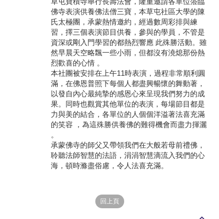
草屯寶積寺舉行長壽法會，隆重邀請各單位蒞臨
佛寺表演供養佛法僧三寶，本草屯社區大學的陳
學員專區
氏太極團，承蒙熱情邀約，經過數周彩排與練
習，擇三個表演節目供養，參與的學員，不管是
教師專區
資深或剛入門學習的都熱烈響應 此殊勝活動。雖
然早晨天空略飄一些小雨，但都沒有澆熄那份熱
評委專區
烈歡喜的心情 。
本社團被安排在上午11時表演，過程非常順利圓
校務行政
滿，在佛恩普照下每個人都盡興暢懷的舞動著，
以發自內心最純摯的感恩心來呈現我們努力的成
果。同時也觀賞其他單位的表演，每場節目都是
力與美的結合，各單位的人個個洋溢著法喜充滿
的笑容 ，為這殊勝供養佛的難得機會而盡力揮灑
。
承蒙佛寺的師父又帶領我們在大般若母前禮佛，
聆聽法師智慧的法語，涓涓智慧滴流入我們的心
海，頓時滌盡俗慮，令人法喜充滿。