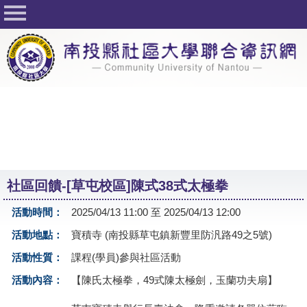
回首頁
關於社大
公佈欄
行事曆
最新活動
活動花絮
社區回饋-[草屯校區]陳式38式太極拳
課程一覽表
活動時間：
2025/04/13 11:00 至 2025/04/13 12:00
志工與社團
活動地點：
寶積寺 (南投縣草屯鎮新豐里防汎路49之5號)
社大學習Q&A
活動性質：
課程(學員)參與社區活動
友站連結
活動內容：
【陳氏太極拳，49式陳太極劍，玉蘭功夫扇】
網路選課