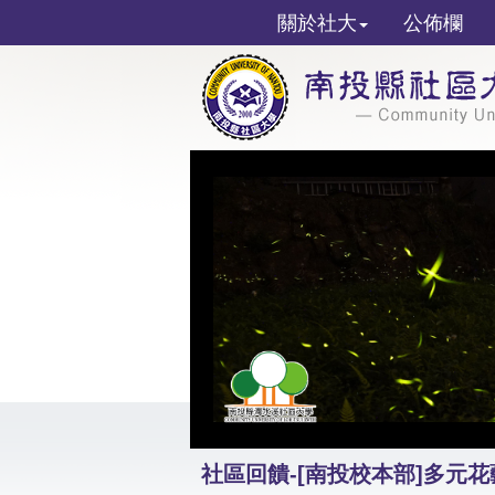
關於社大
公佈欄
社區回饋-[南投校本部]多元花