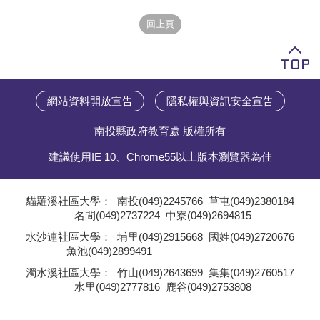
學員專區
教師專區
評委專區
網站資料開放宣告
隱私權與資訊安全宣告
校務行政
南投縣政府教育處 版權所有
建議使用IE 10、Chrome55以上版本瀏覽器為佳
貓羅溪社區大學：
南投(049)2245766
草屯(049)2380184
名間(049)2737224
中寮(049)2694815
;
水沙連社區大學：
埔里(049)2915668
國姓(049)2720676
魚池(049)2899491
;
濁水溪社區大學：
竹山(049)2643699
集集(049)2760517
水里(049)2777816
鹿谷(049)2753808