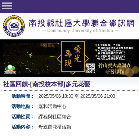
回首頁
關於社大
公佈欄
行事曆
最新活動
活動花絮
社區回饋-[南投校本部]多元花藝
課程一覽表
活動時間：
2025/05/06 18:30 至 2025/05/06 21:00
志工與社團
活動地點：
嘉和活動中心
社大學習Q&A
活動性質：
課程與社區結合
友站連結
活動內容：
母親節花禮活動
網路選課