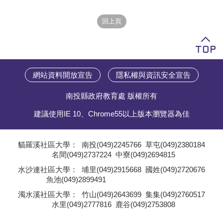
學員專區
教師專區
評委專區
網站資料開放宣告
隱私權與資訊安全宣告
校務行政
南投縣政府教育處 版權所有
建議使用IE 10、Chrome55以上版本瀏覽器為佳
貓羅溪社區大學：
南投(049)2245766
草屯(049)2380184
名間(049)2737224
中寮(049)2694815
;
水沙連社區大學：
埔里(049)2915668
國姓(049)2720676
魚池(049)2899491
;
濁水溪社區大學：
竹山(049)2643699
集集(049)2760517
水里(049)2777816
鹿谷(049)2753808