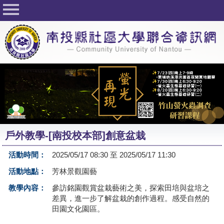
回首頁
關於社大
公佈欄
行事曆
最新活動
活動花絮
戶外教學-[南投校本部]創意盆栽
課程一覽表
活動時間：
2025/05/17 08:30 至 2025/05/17 11:30
志工與社團
活動地點：
芳林景觀園藝
社大學習Q&A
教學內容：
參訪銘園觀賞盆栽藝術之美，探索田培與盆培之
差異，進一步了解盆栽的創作過程。感受自然的
友站連結
田園文化園區。
網路選課