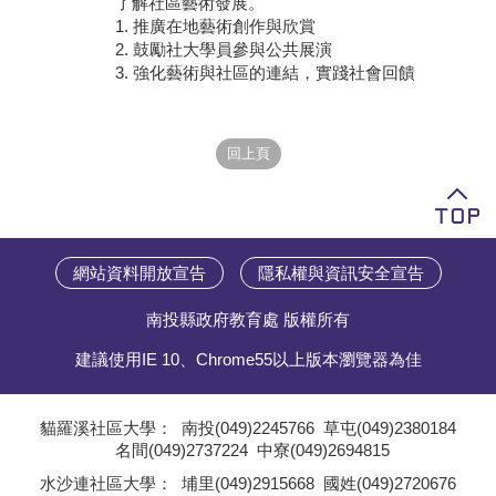
了解社區藝術發展。
1. 推廣在地藝術創作與欣賞
學員專區
2. 鼓勵社大學員參與公共展演
3. 強化藝術與社區的連結，實踐社會回饋
教師專區
評委專區
校務行政
網站資料開放宣告
隱私權與資訊安全宣告
南投縣政府教育處 版權所有
建議使用IE 10、Chrome55以上版本瀏覽器為佳
貓羅溪社區大學：
南投(049)2245766
草屯(049)2380184
名間(049)2737224
中寮(049)2694815
;
水沙連社區大學：
埔里(049)2915668
國姓(049)2720676