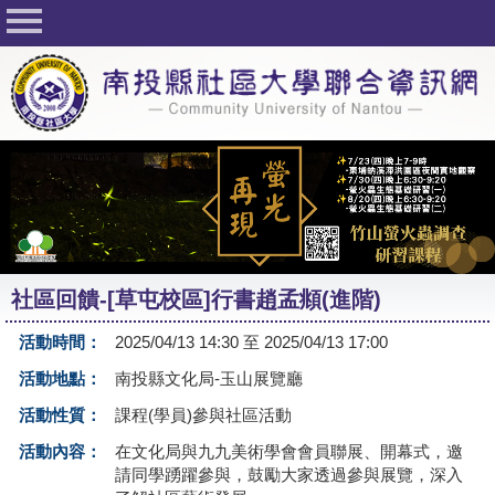
回首頁
關於社大
公佈欄
行事曆
最新活動
活動花絮
社區回饋-[草屯校區]行書趙孟頫(進階)
課程一覽表
活動時間：
2025/04/13 14:30 至 2025/04/13 17:00
志工與社團
活動地點：
南投縣文化局-玉山展覽廳
社大學習Q&A
活動性質：
課程(學員)參與社區活動
友站連結
活動內容：
在文化局與九九美術學會會員聯展、開幕式，邀
請同學踴躍參與，鼓勵大家透過參與展覽，深入
網路選課