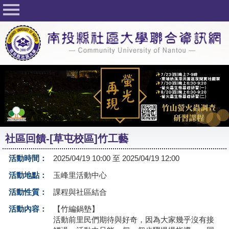
回首頁
關於社大
公佈欄
行事曆
最新活動
活動花絮
社區回饋-[草屯校區]竹工藝
課程一覽表
活動時間：
2025/04/19 10:00 至 2025/04/19 12:00
志工與社團
活動地點：
玉峰里活動中心
社大學習Q&A
活動性質：
課程與社區結合
友站連結
活動內容：
【竹編鍋墊】
活動前里民們期待與好奇，因為大家幾乎沒有接
網路選課