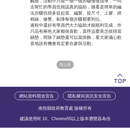
觸過，活動中只能一個一個步驟慢慢指導，一同
去幫忙的學員也很認真的協助，雖看是簡單的編
學員專區
法步驟也很多從起底、編製、捉尺寸、上膠、繞
棉線、修整、刷漆每個步驟都要到位。
教師專區
過程中還好有學員們大力協助才能順利完成，作
只品有兩色大家都很喜歡，直呼這麼美怎捨得當
評委專區
鍋墊，而除了鍋墊還可以當掛飾，看大家滿心歡
喜地說有機會肯定要在參與活動。
校務行政
網站資料開放宣告
隱私權與資訊安全宣告
南投縣政府教育處 版權所有
建議使用IE 10、Chrome55以上版本瀏覽器為佳