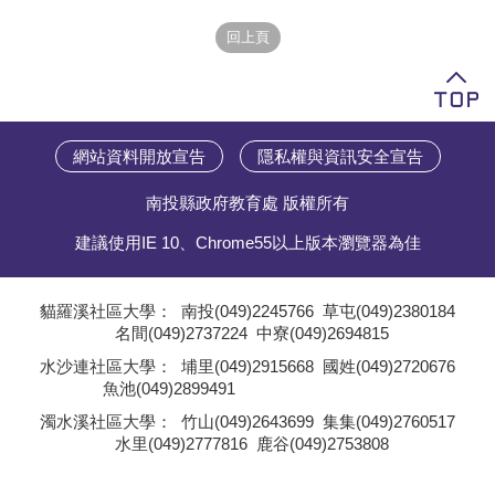
學員專區
教師專區
評委專區
網站資料開放宣告
隱私權與資訊安全宣告
校務行政
南投縣政府教育處 版權所有
建議使用IE 10、Chrome55以上版本瀏覽器為佳
貓羅溪社區大學：
南投(049)2245766
草屯(049)2380184
名間(049)2737224
中寮(049)2694815
;
水沙連社區大學：
埔里(049)2915668
國姓(049)2720676
魚池(049)2899491
;
濁水溪社區大學：
竹山(049)2643699
集集(049)2760517
水里(049)2777816
鹿谷(049)2753808