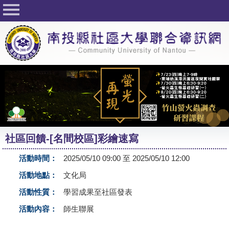
回首頁
關於社大
公佈欄
行事曆
最新活動
活動花絮
社區回饋-[名間校區]彩繪速寫
課程一覽表
活動時間：
2025/05/10 09:00 至 2025/05/10 12:00
志工與社團
活動地點：
文化局
社大學習Q&A
活動性質：
學習成果至社區發表
友站連結
活動內容：
師生聯展
網路選課