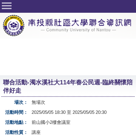
回首頁
關於社大
公佈欄
行事曆
最新活動
活動花絮
聯合活動-濁水溪社大114年春公民週-臨終關懷陪
課程一覽表
伴好走
志工與社團
場次：
無場次
社大學習Q&A
活動時間：
2025/05/05 18:30 至 2025/05/05 20:30
友站連結
活動地點：
前山國小2樓會議室
活動性質：
講座
網路選課