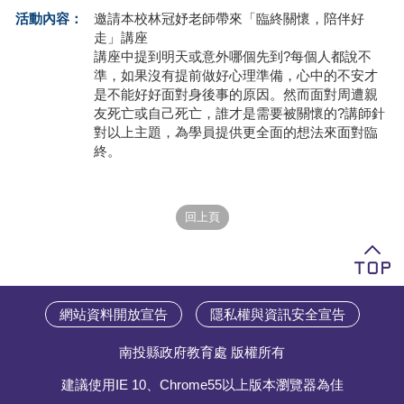
活動內容：
邀請本校林冠妤老師帶來「臨終關懷，陪伴好
學員專區
走」講座
講座中提到明天或意外哪個先到?每個人都說不
教師專區
準，如果沒有提前做好心理準備，心中的不安才
是不能好好面對身後事的原因。然而面對周遭親
評委專區
友死亡或自己死亡，誰才是需要被關懷的?講師針
對以上主題，為學員提供更全面的想法來面對臨
校務行政
終。
網站資料開放宣告
隱私權與資訊安全宣告
南投縣政府教育處 版權所有
建議使用IE 10、Chrome55以上版本瀏覽器為佳