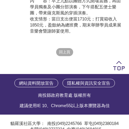
內 容：早上九點以團體方式開場震撼，再由
學員獨奏及小團分部演奏，下午搭配五便士樂
學員專區
團，帶來薩克斯風的穿插演奏。
收支情形：當日支出便當1710元；打賞箱收入
教師專區
1850元，盈餘納為總班費，期末舉辦學員成果展
音樂會暨謝師宴使用。
評委專區
校務行政
網站資料開放宣告
隱私權與資訊安全宣告
南投縣政府教育處 版權所有
建議使用IE 10、Chrome55以上版本瀏覽器為佳
貓羅溪社區大學：
南投(049)2245766
草屯(049)2380184