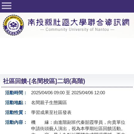
回首頁
關於社大
公佈欄
行事曆
最新活動
活動花絮
社區回饋-[名間校區]二胡(高階)
課程一覽表
活動時間：
2025/04/06 09:00 至 2025/04/06 12:00
志工與社團
活動地點：
名間親子生態園區
社大學習Q&A
活動性質：
學習成果至社區發表
友站連結
活動內容：
機 緣：由進階副班代秦韶霞學員，向貴單位
申請街頭藝人演出，視為本學期社區回饋活動。
網路選課