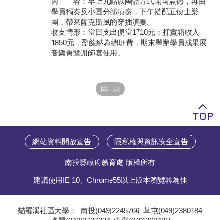
內 容：早上九點以團體方式開場震撼，再由
學員獨奏及小團分部演奏，下午搭配五便士樂
學員專區
團，帶來薩克斯風的穿插演奏。
收支情形：當日支出便當1710元；打賞箱收入
教師專區
1850元，盈餘納為總班費，期末舉辦學員成果展
音樂會暨謝師宴使用。
評委專區
校務行政
網站資料開放宣告
隱私權與資訊安全宣告
南投縣政府教育處 版權所有
建議使用IE 10、Chrome55以上版本瀏覽器為佳
貓羅溪社區大學：
南投(049)2245766
草屯(049)2380184