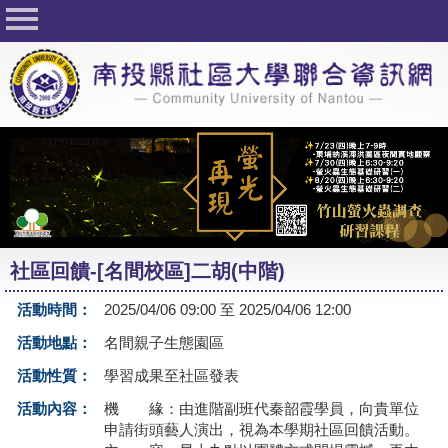
回首頁
關於社大
公佈欄
行事曆
最新活動
活動花絮
社區回饋-[名間校區]二胡(中階)
課程一覽表
活動時間：
2025/04/06 09:00 至 2025/04/06 12:00
志工與社團
活動地點：
名間親子生態園區
社大學習Q&A
活動性質：
學習成果至社區發表
友站連結
活動內容：
機 緣：由進階副班代秦韶霞學員，向貴單位
申請街頭藝人演出，視為本學期社區回饋活動。
網路選課