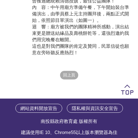
曾獲過總統賴清德授旗，最佳公益團隊！
內 容：中午用廟方準備午餐，下午開始裝台準
學員專區
備演出，由學員蔡上元主持團拜後，兩點正式開
始，依照節目單演出（如圖一）。
教師專區
迴 響：廟方被我們的團隊精神所感動，演出結
束更是贈送結緣品及壽桃餅乾等，還強烈邀約我
評委專區
們用完晚餐在離開。
這也是對我們團隊的肯定及贊同，民眾信徒也願
校務行政
意在旁聆聽反應熱烈！
網站資料開放宣告
隱私權與資訊安全宣告
南投縣政府教育處 版權所有
建議使用IE 10、Chrome55以上版本瀏覽器為佳