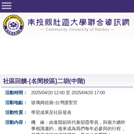
回首頁
關於社大
公佈欄
行事曆
最新活動
活動花絮
社區回饋-[名間校區]二胡(中階)
課程一覽表
活動時間：
2025/04/20 12:00 至 2025/04/20 17:00
志工與社團
活動地點：
玻璃媽祖廟-台灣護聖宮
社大學習Q&A
活動性質：
學習成果至社區發表
友站連結
活動內容：
機 緣：由進階副班代秦韶霞學員，與廟方總幹
事相識邀約，後來成為我們每年必參與的行程，
網路選課