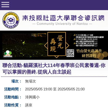
回首頁
關於社大
公佈欄
行事曆
最新活動
活動花絮
聯合活動-貓羅溪社大114年春季班公民素養週-你
課程一覽表
可以掌握的善終.從病人自主談起
志工與社團
場次：
無場次
社大學習Q&A
活動時間：
2025/05/05 19:00 至 2025/05/05 21:00
友站連結
活動地點：
漳興國小
活動性質：
講座
網路選課