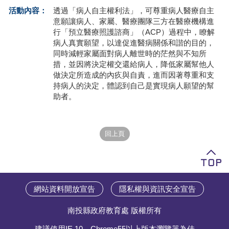
活動內容：
透過「病人自主權利法」，可尊重病人醫療自主
學員專區
意願讓病人、家屬、醫療團隊三方在醫療機構進
行「預立醫療照護諮商」（ACP）過程中，瞭解
教師專區
病人真實願望，以達促進醫病關係和諧的目的，
同時減輕家屬面對病人離世時的茫然與不知所
評委專區
措，並因將決定權交還給病人，降低家屬幫他人
做決定所造成的內疚與自責，進而因著尊重和支
校務行政
持病人的決定，體認到自己是實現病人願望的幫
助者。
網站資料開放宣告
隱私權與資訊安全宣告
南投縣政府教育處 版權所有
建議使用IE 10、Chrome55以上版本瀏覽器為佳