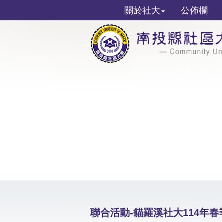
關於社大
公佈欄
聯合活動-貓羅溪社大114年