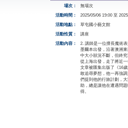
場次：
無場次
活動時間：
2025/05/06 19:00 至 2025
活動地點：
草屯國小藝文館
活動性質：
講座
活動內容：
2. 講師是一位擅長魔
墨爾本出發，沿著澳洲東
中大小狀況不斷，但終究
從上海出發，走了將近一
文章被匯集出版了《16
敢追尋夢想，他一再強調
們提到他的行旅計劃，大
助，總是讓他在遭遇問題
得。