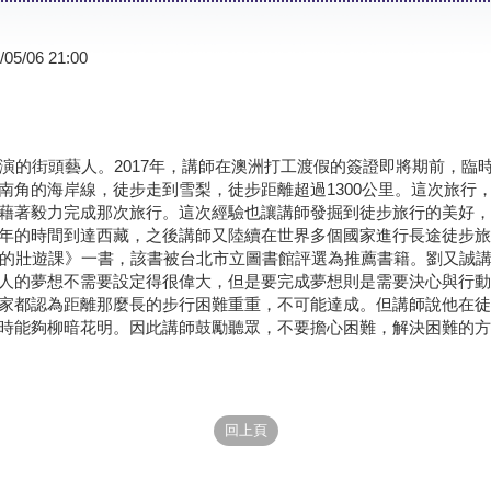
/05/06 21:00
術表演的街頭藝人。2017年，講師在澳洲打工渡假的簽證即將期前，
南角的海岸線，徒步走到雪梨，徒步距離超過1300公里。這次旅行
藉著毅力完成那次旅行。這次經驗也讓講師發掘到徒步旅行的美好，
年的時間到達西藏，之後講師又陸續在世界多個國家進行長途徒步旅行
歲的壯遊課》一書，該書被台北市立圖書館評選為推薦書籍。劉又誠
人的夢想不需要設定得很偉大，但是要完成夢想則是需要決心與行動
家都認為距離那麼長的步行困難重重，不可能達成。但講師說他在徒
時能夠柳暗花明。因此講師鼓勵聽眾，不要擔心困難，解決困難的方