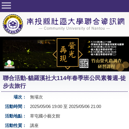
回首頁
關於社大
公佈欄
行事曆
最新活動
活動花絮
聯合活動-貓羅溪社大114年春季班公民素養週-徒
課程一覽表
步去旅行
志工與社團
場次：
無場次
社大學習Q&A
活動時間：
2025/05/06 19:00 至 2025/05/06 21:00
友站連結
活動地點：
草屯國小藝文館
活動性質：
講座
網路選課