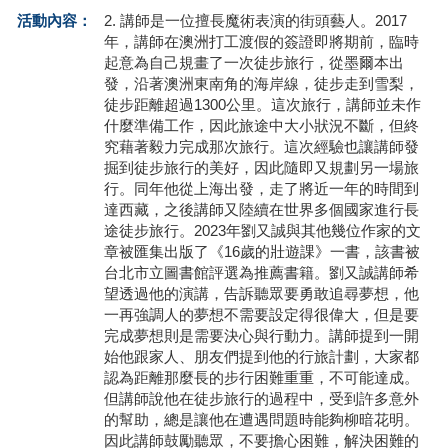
活動內容：
2. 講師是一位擅長魔術表演的街頭藝人。2017
學員專區
年，講師在澳洲打工渡假的簽證即將期前，臨時
起意為自己規畫了一次徒步旅行，從墨爾本出
教師專區
發，沿著澳洲東南角的海岸線，徒步走到雪梨，
徒步距離超過1300公里。這次旅行，講師並未作
評委專區
什麼準備工作，因此旅途中大小狀況不斷，但終
究藉著毅力完成那次旅行。這次經驗也讓講師發
校務行政
掘到徒步旅行的美好，因此隨即又規劃另一場旅
行。同年他從上海出發，走了將近一年的時間到
達西藏，之後講師又陸續在世界多個國家進行長
途徒步旅行。2023年劉又誠與其他幾位作家的文
章被匯集出版了《16歲的壯遊課》一書，該書被
台北市立圖書館評選為推薦書籍。劉又誠講師希
望透過他的演講，告訴聽眾要勇敢追尋夢想，他
一再強調人的夢想不需要設定得很偉大，但是要
完成夢想則是需要決心與行動力。講師提到一開
始他跟家人、朋友們提到他的行旅計劃，大家都
認為距離那麼長的步行困難重重，不可能達成。
但講師說他在徒步旅行的過程中，受到許多意外
的幫助，總是讓他在遭遇問題時能夠柳暗花明。
因此講師鼓勵聽眾，不要擔心困難，解決困難的