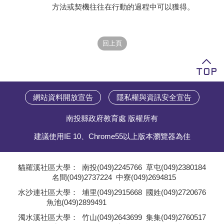
方法或契機往往在行動的過程中可以獲得。
網站資料開放宣告
隱私權與資訊安全宣告
南投縣政府教育處 版權所有
建議使用IE 10、Chrome55以上版本瀏覽器為佳
貓羅溪社區大學：
南投(049)2245766
草屯(049)2380184
名間(049)2737224
中寮(049)2694815
;
水沙連社區大學：
埔里(049)2915668
國姓(049)2720676
魚池(049)2899491
;
濁水溪社區大學：
竹山(049)2643699
集集(049)2760517