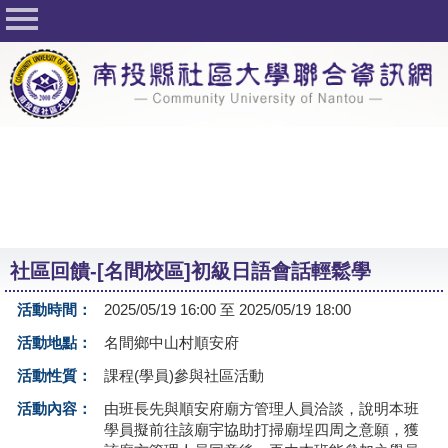
回首頁
關於社大
公佈欄
行事曆
最新活動
活動花絮
社區回饋-[名間校區]初級日語會話輕鬆學
課程一覽表
活動時間：
2025/05/19 16:00 至 2025/05/19 18:00
志工與社團
活動地點：
名間鄉中山村順安府
社大學習Q&A
活動性質：
課程(學員)參與社區活動
友站連結
活動內容：
由班長先與順安府廟方管理人員洽談，說明本班
學員擬前往該廟宇協助打掃廟埕四周之意願，獲
網路選課