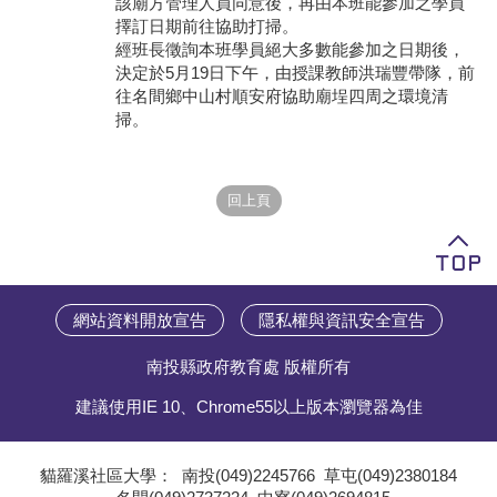
該廟方管理人員同意後，再由本班能參加之學員
擇訂日期前往協助打掃。
學員專區
經班長徵詢本班學員絕大多數能參加之日期後，
決定於5月19日下午，由授課教師洪瑞豐帶隊，前
教師專區
往名間鄉中山村順安府協助廟埕四周之環境清
掃。
評委專區
校務行政
網站資料開放宣告
隱私權與資訊安全宣告
南投縣政府教育處 版權所有
建議使用IE 10、Chrome55以上版本瀏覽器為佳
貓羅溪社區大學：
南投(049)2245766
草屯(049)2380184